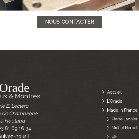
NOUS CONTACTER
’Orade
Accueil
oux & Montres
L’Orade
ie E. Leclerc
Made in France
e de Champagne
Pierre Lannier
00
Houtaud
 03 81 69 16 34
Michel Herbeli
uivez-nous !
LIP