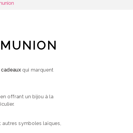
munion
MMUNION
x
cadeaux
qui marquent
e
en offrant un bijou à la
ulier.
et autres symboles laïques,