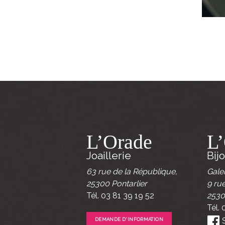
L’Orade
L
Joaillerie
Bij
63 rue de la République
,
Galer
25300
Pontarlier
9 ru
Tél. 03 81 39 19 52
253
Tél.
S
DEMANDE D'INFORMATION