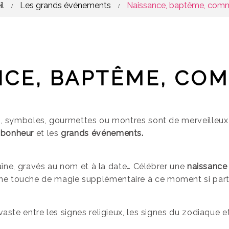
l
Les grands événements
Naissance, baptême, com
/
/
NCE, BAPTÊME, CO
es, symboles, gourmettes ou montres sont de merveilleu
e
bonheur
et les
grands événements.
chaîne, gravés au nom et à la date… Célébrer une
naissanc
 touche de magie supplémentaire à ce moment si partic
t vaste entre les signes religieux, les signes du zodiaque 