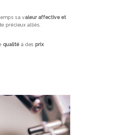
ngtemps sa v
aleur affective et
e précieux alliés.
de
qualité
à des
prix